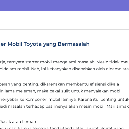
rter Mobil Toyota yang Bermasalah
rja, ternyata starter mobil mengalami masalah. Mesin tidak ma
didalam mobil. Nah, ini kebanyakan disebabkan oleh dinamo sta
peran yang penting, dikarenakan membantu efisiensi dikala
in lama melemah, maka bakal sulit untuk menyalakan mobil.
a menyebar ke komponen mobil lainnya. Karena itu, penting untu
rjadi masalah terhadap pas menyalakan mesin mobil. Mari simak
 Rusak atau Lemah
 rusak, karena tersedia tanda-tanda atau isyarat akurat yang