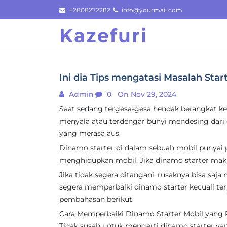
Skip
+2808272282
info@yourmail.com
to
Kazefuri
content
Ini dia Tips mengatasi Masalah Sta
Admin
0
On Nov 29, 2024
Saat sedang tergesa-gesa hendak berangkat ke
menyala atau terdengar bunyi mendesing dari 
yang merasa aus.
Dinamo starter di dalam sebuah mobil punyai 
menghidupkan mobil. Jika dinamo starter mak
Jika tidak segera ditangani, rusaknya bisa saj
segera memperbaiki dinamo starter kecuali te
pembahasan berikut.
Cara Memperbaiki Dinamo Starter Mobil yang
Tidak susah untuk mengerti dinamo starter yang