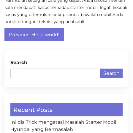
Nah, itulah sebagian cara yang dapat Anda lakukan sendiri
kala mendapati kasus terhadap starter mobil. Ingat, kecuali
kasus yang ditemukan cukup serius, bawalah mobil Anda
untuk ditangani teknisi yang udah ahli.
Post
Previous:
Hello world!
navigation
Search
Search
Recent Posts
Ini dia Trick mengatasi Masalah Starter Mobil
Hyundai yang Bermasalah