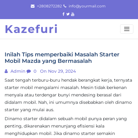
Skip
+2808272282
info@yourmail.com
to
content
Kazefuri
Inilah Tips memperbaiki Masalah Starter
Mobil Mazda yang Bermasalah
Admin
0
On Nov 29, 2024
Saat tengah terburu-buru hendak berangkat kerja, ternyata
starter mobil mengalami masalah. Mesin tidak berkenan
menyala atau terdengar bunyi mendesing berasal dari
didalam mobil. Nah, ini umumnya disebabkan oleh dinamo
starter yang mulai aus.
Dinamo starter didalam sebuah mobil punya peran yang
penting, dikarenakan menunjang efisiensi kala
menghidupkan mobil. Jika dinamo starter semakin