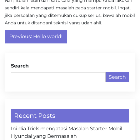
Nah, itulah lebih dari satu cara yang mampu Anda lakukan
sendiri kala mendapati masalah pada starter mobil. Ingat,
jika persoalan yang ditemukan cukup serius, bawalah mobil
Anda untuk ditangani teknisi yang udah ahli.
Post
Previous:
Hello world!
navigation
Search
Search
Recent Posts
Ini dia Trick mengatasi Masalah Starter Mobil
Hyundai yang Bermasalah