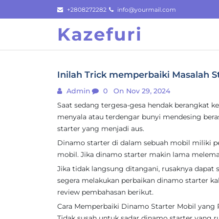
Skip
+2808272282
info@yourmail.com
to
Kazefuri
content
Inilah Trick memperbaiki Masalah S
Admin
0
On Nov 29, 2024
Saat sedang tergesa-gesa hendak berangkat ker
menyala atau terdengar bunyi mendesing beras
starter yang menjadi aus.
Dinamo starter di dalam sebuah mobil miliki 
mobil. Jika dinamo starter makin lama melema
Jika tidak langsung ditangani, rusaknya dapat
segera melakukan perbaikan dinamo starter ka
review pembahasan berikut.
Cara Memperbaiki Dinamo Starter Mobil yang
Tidak susah untuk sadar dinamo starter yang ru