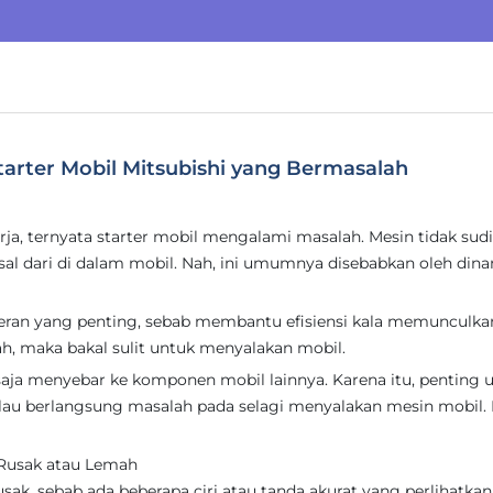
tarter Mobil Mitsubishi yang Bermasalah
ja, ternyata starter mobil mengalami masalah. Mesin tidak sudi
al dari di dalam mobil. Nah, ini umumnya disebabkan oleh din
peran yang penting, sebab membantu efisiensi kala memunculka
h, maka bakal sulit untuk menyalakan mobil.
 saja menyebar ke komponen mobil lainnya. Karena itu, penting 
lau berlangsung masalah pada selagi menyalakan mesin mobil. 
 Rusak atau Lemah
sak, sebab ada beberapa ciri atau tanda akurat yang perlihatkan