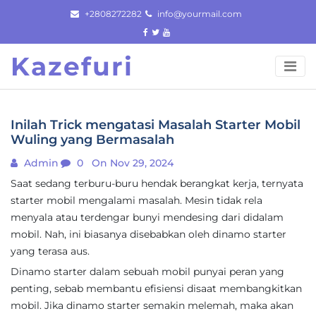
Skip
+2808272282
info@yourmail.com
to
content
Kazefuri
Inilah Trick mengatasi Masalah Starter Mobil
Wuling yang Bermasalah
Admin
0
On Nov 29, 2024
Saat sedang terburu-buru hendak berangkat kerja, ternyata
starter mobil mengalami masalah. Mesin tidak rela
menyala atau terdengar bunyi mendesing dari didalam
mobil. Nah, ini biasanya disebabkan oleh dinamo starter
yang terasa aus.
Dinamo starter dalam sebuah mobil punyai peran yang
penting, sebab membantu efisiensi disaat membangkitkan
mobil. Jika dinamo starter semakin melemah, maka akan